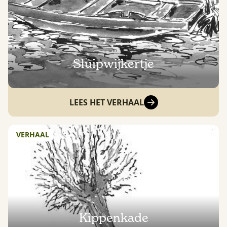
Sluipwijkertje
LEES HET VERHAAL
VERHAAL
Kippenkade