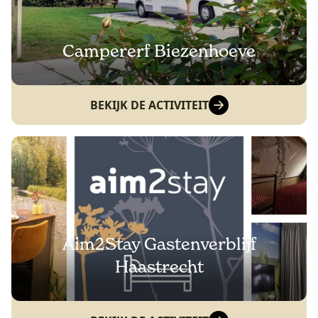
Campererf Biezenhoeve
BEKIJK DE ACTIVITEIT
Aim2Stay Gastenverblijf
Haastrecht