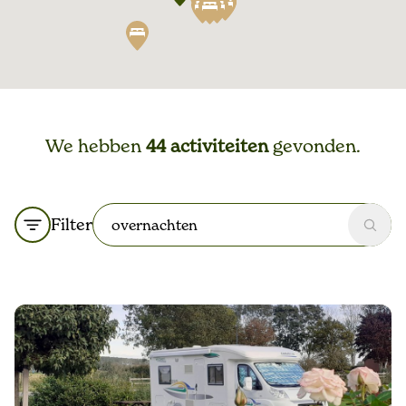
We hebben
44 activiteiten
gevonden.
Filter
Zoek