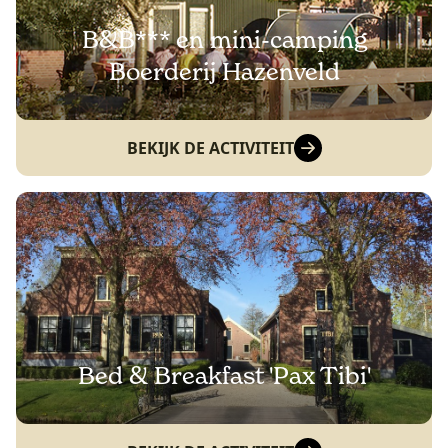
B&B*** en mini-camping
Boerderij Hazenveld
BEKIJK DE ACTIVITEIT
Bed & Breakfast 'Pax Tibi'